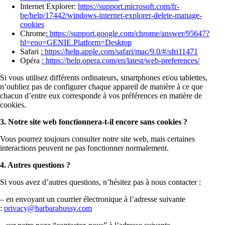
Internet Explorer:
https://support.microsoft.com/fr-
be/help/17442/windows-internet-explorer-delete-manage-
cookies
Chrome
: https://support.google.com/chrome/answer/95647?
hl=eno=GENIE.Platform=Desktop
Safari
: https://help.apple.com/safari/mac/9.0/#/sfri11471
Opéra
: https://help.opera.com/en/latest/web-preferences/
Si vous utilisez différents ordinateurs, smartphones et/ou tablettes,
n’oubliez pas de configurer chaque appareil de manière à ce que
chacun d’entre eux corresponde à vos préférences en matière de
cookies.
3. Notre site web fonctionnera-t-il encore sans cookies ?
Vous pourrez toujours consulter notre site web, mais certaines
interactions peuvent ne pas fonctionner normalement.
4. Autres questions ?
Si vous avez d’autres questions, n’hésitez pas à nous contacter :
– en envoyant un courrier électronique à l’adresse suivante
:
privacy@barbarabussy.com